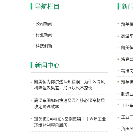
导航栏目
新
公司新闻
凯美
行业新闻
高温
科技创新
凯美恒
洛克
新闻中心
精准
凯美恒为你讲透认知错误：为什么冷风
凯美
机降温效果差，加冰块也不凉快
制造
高温车间如何快速降温？核心湿帘材质
工业
决定降温效率
工业
凯美恒CAMHEN案例集锦｜十六年工业
环境控制项目履历
负压