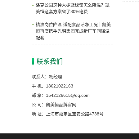
洛克公园这种大棚篮球馆怎么降温？凯
美恒这套方案省了80%电费
精准岗位降温 适配食品洁净工况｜凯美
恒再度携手光明集团完成新厂车间降温
配套
联系我们
联系人：杨经理
手 机：18621022163
邮 箱：1542126615@qq.com
公 司：凯美恒品牌官网
地 址：上海市嘉定区宝安公路4738号