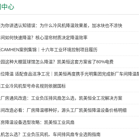
闻中心
恒为你讲透认知错误：为什么冷风机降温效果差，加冰块也不凉快
车间如何快速降温？核心湿帘材质决定降温效率
CAMHEN案例集锦｜十六年工业环境控制项目履历
公园这种大棚篮球馆怎么降温？凯美恒这套方案省了80%电费
岗位降温 适配食品洁净工况｜凯美恒再度携手光明集团完成新厂车间降温
恒工业冷风机型号命名规则依据国标
业厂房通风改造：工业负压排风扇怎么选，凯美恒全工况解决方案
车间改造必看：厂房降温哪种好，源头工厂凯美恒降温设备价格明细
厂房降温设备选型攻略：凯美恒工业风扇
风机怎么选？工业负压风机、车间排风扇专业选购指南