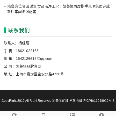
精准岗位降温 适配食品洁净工况｜凯美恒再度携手光明集团完成
新厂车间降温配套
联系我们
联系人：杨经理
手 机：18621022163
邮 箱：1542126615@qq.com
公 司：凯美恒品牌官网
地 址：上海市嘉定区宝安公路4738号
CopyRight 2019 All Right Reserved 凯美恒官网
网站地图
沪ICP备11048912号-8