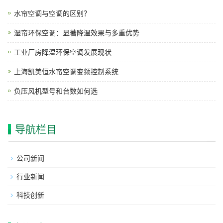
水帘空调与空调的区别？
湿帘环保空调：显著降温效果与多重优势
工业厂房降温环保空调发展现状
上海凯美恒水帘空调变频控制系统
负压风机型号和台数如何选
导航栏目
公司新闻
行业新闻
科技创新