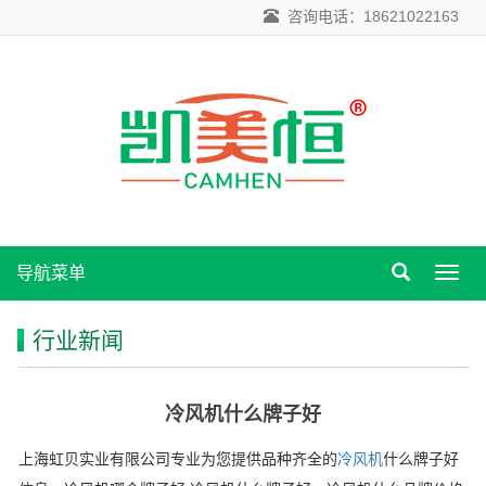
咨询电话：18621022163
导航菜单
导
航
菜
行业新闻
单
冷风机什么牌子好
上海虹贝实业有限公司专业为您提供品种齐全的
冷风机
什么牌子好