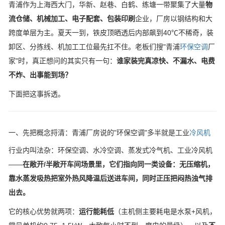
青浦作为上海西大门，华新、赵巷、白鹤、练塘一带聚集了大量
物
流仓储、机械加工、电子配套、包装印刷
企业，厂房以钢结构和大
跨度单层为主。夏天一到，铁皮顶晒透后内部飙到40℃不稀奇，装
卸区、分拣线、机加工工位最先扛不住。老板们搜"青浦
环保空调
厂
家"时，真正想问的其实只有一句：
谁家装完真凉快、不漏水、电费
不炸、出事能到场？
下面把这事拆透。
一、先把概念捋清：青浦厂房说的"环保空调"多半就是工业
冷风机
行业内叫法杂：环保空调、水冷空调、蒸发式冷气机、工业冷风机
——
在敞开/半敞开车间场景里，它们指向同一类设备：无压缩机，
靠水蒸发吸热把室外热风降温后送进车间，同时正压把闷热浊气排
出去。
它的核心优势就两项：
运行能耗低
（主机侧主要耗电是水泵+风机，