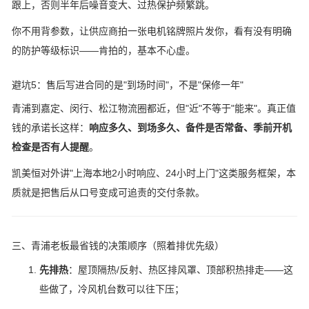
跟上，否则半年后噪音变大、过热保护频繁跳。
你不用背参数，让供应商拍一张电机铭牌照片发你，看有没有明确
的防护等级标识——肯拍的，基本不心虚。
避坑5：售后写进合同的是"到场时间"，不是"保修一年"
青浦到嘉定、闵行、松江物流圈都近，但"近"不等于"能来"。真正值
钱的承诺长这样：
响应多久、到场多久、备件是否常备、季前开机
检查是否有人提醒
。
凯美恒对外讲"上海本地2小时响应、24小时上门"这类服务框架，本
质就是把售后从口号变成可追责的交付条款。
三、青浦老板最省钱的决策顺序（照着排优先级）
先排热
：屋顶隔热/反射、热区排风罩、顶部积热排走——这
些做了，冷风机台数可以往下压；