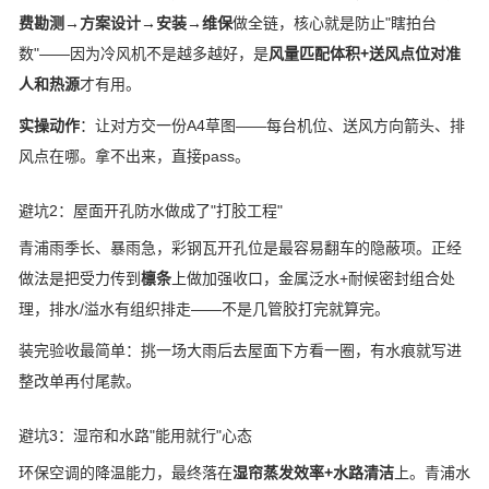
费勘测→方案设计→安装→维保
做全链，核心就是防止"瞎拍台
数"——因为冷风机不是越多越好，是
风量匹配体积+送风点位对准
人和热源
才有用。
实操动作
：让对方交一份A4草图——每台机位、送风方向箭头、排
风点在哪。拿不出来，直接pass。
避坑2：屋面开孔防水做成了"打胶工程"
青浦雨季长、暴雨急，彩钢瓦开孔位是最容易翻车的隐蔽项。正经
做法是把受力传到
檩条
上做加强收口，金属泛水+耐候密封组合处
理，排水/溢水有组织排走——不是几管胶打完就算完。
装完验收最简单：挑一场大雨后去屋面下方看一圈，有水痕就写进
整改单再付尾款。
避坑3：湿帘和水路"能用就行"心态
环保空调的降温能力，最终落在
湿帘蒸发效率+水路清洁
上。青浦水