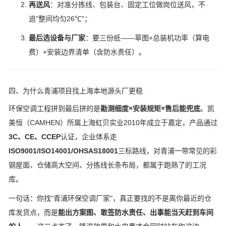
再送风
：对准分拣线、包装台、固定工位做岗位送风，不
追"整间均匀26℃"；
最后选设备与厂家
：要三份纸——草图+总装机功率（算电
费）+安装边界清单（含防水责任）。
四、为什么青浦项目找上海本地源头厂更稳
环保空调工程拼到最后拼的是
勘测细度×安装规矩×售后能兜底
。凯
美恒（CAMHEN）所属上海虹贝实业2010年成立于嘉定，产品通过
3C、CE、CCEP
认证，企业体系走
ISO9001/ISO14001/OHSAS18001
三标路线，对青浦一带常见的彩
钢屋面、仓储高大空间、分拣线长条布局，都属于跑熟了的工况
库。
一句话：你找"青浦环保空调厂家"，真正要找的不是离你最近的仓
库发货点，而是
能出方案图、敢签防水责任、出事能当天赶到车间