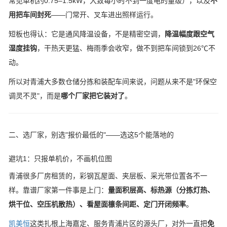
常见单机约0.75–1.5kW，大致每小时不到一度电的量级），以及
不
用把车间封死
——门常开、叉车进出照样运行。
短板也得认：它是通风降温设备，不是精密空调，
降温幅度跟空气
湿度挂钩
，干热天更猛、梅雨季会收窄，做不到把车间锁到26℃不
动。
所以对青浦大多数仓储分拣和装配车间来说，问题从来不是"环保空
调灵不灵"，而是
哪个厂家把它装对了
。
二、选厂家，别选"报价最低的"——选这5个能落地的
避坑1：只报单机价，不画机位图
青浦很多厂房租赁的，彩钢瓦屋面、夹层板、采光带位置各不一
样。靠谱厂家第一件事是上门：
量面积层高、标热源（分拣灯热、
烘干位、空压机散热）、看屋面檩条间距、定门开闭频率
。
凯美恒
这类扎根上海嘉定、服务青浦片区的源头厂，对外一直把
免