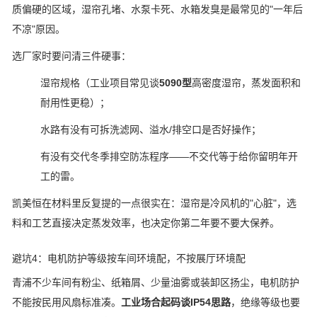
质偏硬的区域，湿帘孔堵、水泵卡死、水箱发臭是最常见的"一年后
不凉"原因。
选厂家时要问清三件硬事：
湿帘规格（工业项目常见谈
5090型
高密度湿帘，蒸发面积和
耐用性更稳）；
水路有没有可拆洗滤网、溢水/排空口是否好操作；
有没有交代冬季排空防冻程序——不交代等于给你留明年开
工的雷。
凯美恒在材料里反复提的一点很实在：湿帘是冷风机的"心脏"，选
料和工艺直接决定蒸发效率，也决定你第二年要不要大保养。
避坑4：电机防护等级按车间环境配，不按展厅环境配
青浦不少车间有粉尘、纸箱屑、少量油雾或装卸区扬尘，电机防护
不能按民用风扇标准凑。
工业场合起码谈IP54思路
，绝缘等级也要