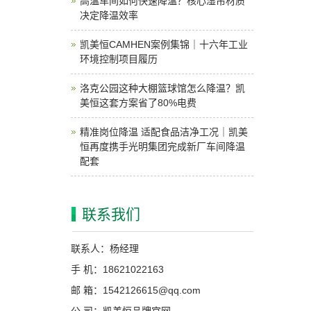
高温车间如何快速降温？核心湿帘材质
决定降温效率
凯美恒CAMHEN案例集锦｜十六年工业
环境控制项目履历
洛克公园这种大棚篮球馆怎么降温？凯
美恒这套方案省了80%电费
精准岗位降温 适配食品洁净工况｜凯美
恒再度携手光明集团完成新厂车间降温
配套
联系我们
联系人：杨经理
手 机：18621022163
邮 箱：1542126615@qq.com