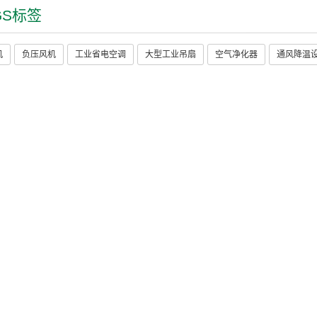
GS标签
机
负压风机
工业省电空调
大型工业吊扇
空气净化器
通风降温