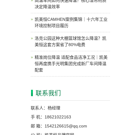
高温车间如何快速降温？核心湿帘材质
决定降温效率
凯美恒CAMHEN案例集锦｜十六年工业
环境控制项目履历
洛克公园这种大棚篮球馆怎么降温？凯
美恒这套方案省了80%电费
精准岗位降温 适配食品洁净工况｜凯美
恒再度携手光明集团完成新厂车间降温
配套
联系我们
联系人：杨经理
手 机：18621022163
邮 箱：1542126615@qq.com